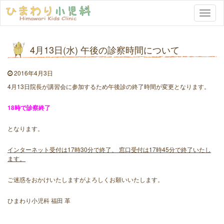
Toggle
naviga
4月13日(水) 午後の診察時間について
2016年4月3日
4月13日院長が講習会に参加するため午後診の終了時間が変更となります。
18時で診察終了
となります。
インターネット受付は17時30分で終了、 窓口受付は17時45分で終了いたし
ます。
ご迷惑をおかけいたしますがよろしくお願いいたします。
ひまわり小児科 福田 革